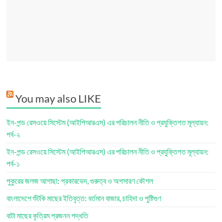
You may also LIKE
ইন-পন্ড রেসওয়ে সিস্টেম (আইপিআরএস) এর পরিচালন নীতি ও প্রযুক্তিগত মূল্যায়ন:
পর্ব-২
ইন-পন্ড রেসওয়ে সিস্টেম (আইপিআরএস) এর পরিচালন নীতি ও প্রযুক্তিগত মূল্যায়ন:
পর্ব-১
পুকুরের জলজ আগাছা: প্রকারভেদ, গুরুত্ব ও অপসারণ কৌশল
বাংলাদেশে শুঁটকি মাছের ইতিবৃত্ত: বর্তমান বাজার, চাহিদা ও পুষ্টিগুণ
বাটা মাছের কৃত্রিম প্রজনন পদ্ধতি