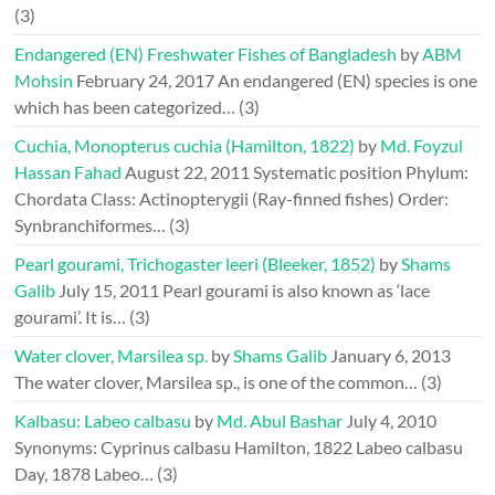
(3)
Endangered (EN) Freshwater Fishes of Bangladesh
by
ABM
Mohsin
February 24, 2017
An endangered (EN) species is one
which has been categorized…
(3)
Cuchia, Monopterus cuchia (Hamilton, 1822)
by
Md. Foyzul
Hassan Fahad
August 22, 2011
Systematic position Phylum:
Chordata Class: Actinopterygii (Ray-finned fishes) Order:
Synbranchiformes…
(3)
Pearl gourami, Trichogaster leeri (Bleeker, 1852)
by
Shams
Galib
July 15, 2011
Pearl gourami is also known as ‘lace
gourami’. It is…
(3)
Water clover, Marsilea sp.
by
Shams Galib
January 6, 2013
The water clover, Marsilea sp., is one of the common…
(3)
Kalbasu: Labeo calbasu
by
Md. Abul Bashar
July 4, 2010
Synonyms: Cyprinus calbasu Hamilton, 1822 Labeo calbasu
Day, 1878 Labeo…
(3)