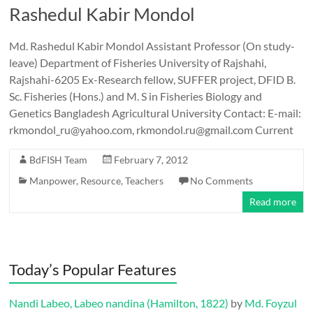
Rashedul Kabir Mondol
Md. Rashedul Kabir Mondol Assistant Professor (On study-
leave) Department of Fisheries University of Rajshahi,
Rajshahi-6205 Ex-Research fellow, SUFFER project, DFID B.
Sc. Fisheries (Hons.) and M. S in Fisheries Biology and
Genetics Bangladesh Agricultural University Contact: E-mail:
rkmondol_ru@yahoo.com, rkmondol.ru@gmail.com Current
BdFISH Team
February 7, 2012
Manpower
,
Resource
,
Teachers
No Comments
Read more
Today’s Popular Features
Nandi Labeo, Labeo nandina (Hamilton, 1822)
by
Md. Foyzul