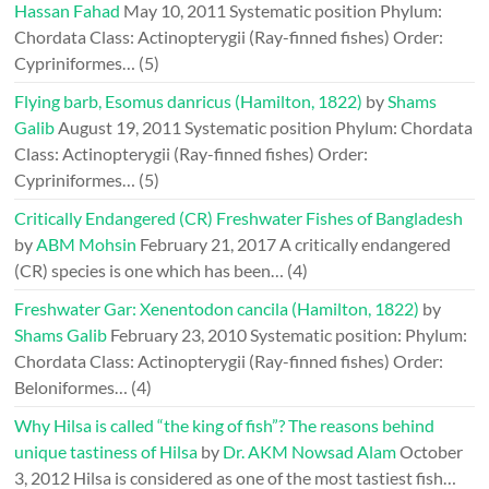
Hassan Fahad
May 10, 2011
Systematic position Phylum:
Chordata Class: Actinopterygii (Ray-finned fishes) Order:
Cypriniformes…
(5)
Flying barb, Esomus danricus (Hamilton, 1822)
by
Shams
Galib
August 19, 2011
Systematic position Phylum: Chordata
Class: Actinopterygii (Ray-finned fishes) Order:
Cypriniformes…
(5)
Critically Endangered (CR) Freshwater Fishes of Bangladesh
by
ABM Mohsin
February 21, 2017
A critically endangered
(CR) species is one which has been…
(4)
Freshwater Gar: Xenentodon cancila (Hamilton, 1822)
by
Shams Galib
February 23, 2010
Systematic position: Phylum:
Chordata Class: Actinopterygii (Ray-finned fishes) Order:
Beloniformes…
(4)
Why Hilsa is called “the king of fish”? The reasons behind
unique tastiness of Hilsa
by
Dr. AKM Nowsad Alam
October
3, 2012
Hilsa is considered as one of the most tastiest fish…