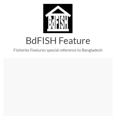
Skip
to
content
BdFISH Feature
Fisheries Features special reference to Bangladesh