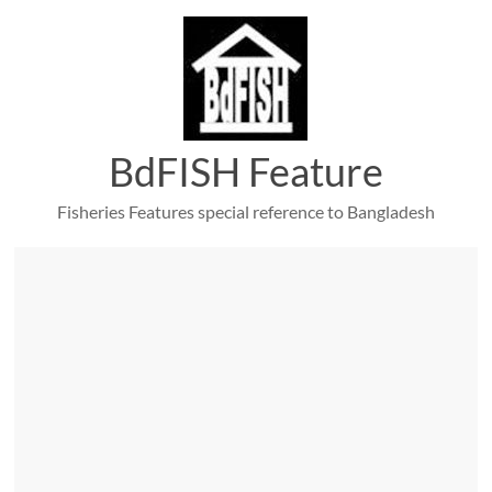
Skip
to
content
BdFISH Feature
Fisheries Features special reference to Bangladesh