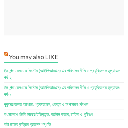
You may also LIKE
ইন-পন্ড রেসওয়ে সিস্টেম (আইপিআরএস) এর পরিচালন নীতি ও প্রযুক্তিগত মূল্যায়ন:
পর্ব-২
ইন-পন্ড রেসওয়ে সিস্টেম (আইপিআরএস) এর পরিচালন নীতি ও প্রযুক্তিগত মূল্যায়ন:
পর্ব-১
পুকুরের জলজ আগাছা: প্রকারভেদ, গুরুত্ব ও অপসারণ কৌশল
বাংলাদেশে শুঁটকি মাছের ইতিবৃত্ত: বর্তমান বাজার, চাহিদা ও পুষ্টিগুণ
বাটা মাছের কৃত্রিম প্রজনন পদ্ধতি