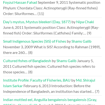
Foyzul Hassan Fahad
September 9, 2011
Systematic position
Phylum: Chordata Class: Actinopterygii (Ray-finned fishes)
Order: Siluriformes…
(11)
Day’s mystus, Mystus bleekeri (Day, 1877)
by
Nipa Chaki
June 6, 2011
Systematic position Class: Actinopterygii (Ray-
finned fish) Order: Siluriformes (Catfishes) Family:…
(9)
Small Indigenous Species (SIS) of Fishes
by
Shams Galib
November 3, 2009
What is SIS? According to Rahman (1989),
there are 260…
(8)
Cultured fishes of Bangladesh
by
Shams Galib
January 5,
2011
Cultured fish species: Cultured fish species refers to
those species…
(8)
Institute Profile: Faculty of Fisheries, BAU
by
Md. Shirajul
Islam Sarkar
February 6, 2013
Introduction: Before the
Independence of Bangladesh, an institution has started…
(7)
Indian mottled eel, Anguilla bengalensis bengalensis (Gray,