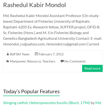
Rashedul Kabir Mondol
Md. Rashedul Kabir Mondol Assistant Professor (On study-
leave) Department of Fisheries University of Rajshahi,
Rajshahi-6205 Ex-Research fellow, SUFFER project, DFID B.
Sc. Fisheries (Hons.) and M. S in Fisheries Biology and
Genetics Bangladesh Agricultural University Contact: E-mail:
rkmondol_ru@yahoo.com, rkmondol.ru@gmail.com Current
BdFISH Team
February 7, 2012
Manpower
,
Resource
,
Teachers
No Comments
Read more
Today’s Popular Features
Stinging catfish, Heteropneustes fossilis (Bloch, 1794)
by
Md.