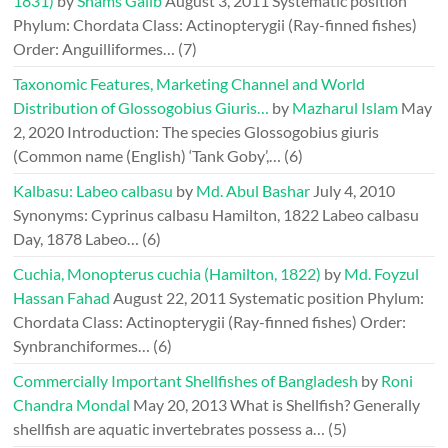
1831)
by
Shams Galib
August 3, 2011
Systematic position
Phylum: Chordata Class: Actinopterygii (Ray-finned fishes)
Order: Anguilliformes…
(7)
Taxonomic Features, Marketing Channel and World
Distribution of Glossogobius Giuris…
by
Mazharul Islam
May
2, 2020
Introduction: The species Glossogobius giuris
(Common name (English) ‘Tank Goby’,…
(6)
Kalbasu: Labeo calbasu
by
Md. Abul Bashar
July 4, 2010
Synonyms: Cyprinus calbasu Hamilton, 1822 Labeo calbasu
Day, 1878 Labeo…
(6)
Cuchia, Monopterus cuchia (Hamilton, 1822)
by
Md. Foyzul
Hassan Fahad
August 22, 2011
Systematic position Phylum:
Chordata Class: Actinopterygii (Ray-finned fishes) Order:
Synbranchiformes…
(6)
Commercially Important Shellfishes of Bangladesh
by
Roni
Chandra Mondal
May 20, 2013
What is Shellfish? Generally
shellfish are aquatic invertebrates possess a…
(5)