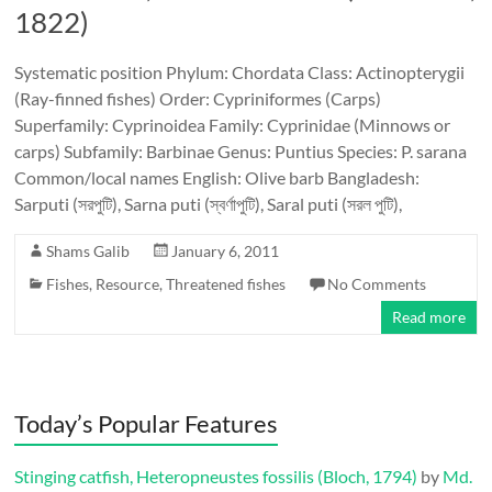
1822)
Systematic position Phylum: Chordata Class: Actinopterygii
(Ray-finned fishes) Order: Cypriniformes (Carps)
Superfamily: Cyprinoidea Family: Cyprinidae (Minnows or
carps) Subfamily: Barbinae Genus: Puntius Species: P. sarana
Common/local names English: Olive barb Bangladesh:
Sarputi (সরপুটি), Sarna puti (স্বর্ণাপুটি), Saral puti (সরল পুটি),
Shams Galib
January 6, 2011
Fishes
,
Resource
,
Threatened fishes
No Comments
Read more
Today’s Popular Features
Stinging catfish, Heteropneustes fossilis (Bloch, 1794)
by
Md.