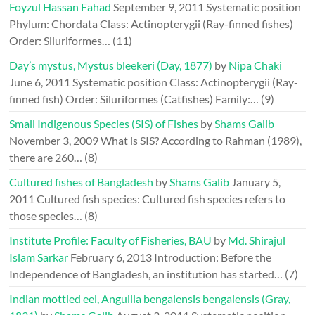
Foyzul Hassan Fahad
September 9, 2011
Systematic position
Phylum: Chordata Class: Actinopterygii (Ray-finned fishes)
Order: Siluriformes…
(11)
Day’s mystus, Mystus bleekeri (Day, 1877)
by
Nipa Chaki
June 6, 2011
Systematic position Class: Actinopterygii (Ray-
finned fish) Order: Siluriformes (Catfishes) Family:…
(9)
Small Indigenous Species (SIS) of Fishes
by
Shams Galib
November 3, 2009
What is SIS? According to Rahman (1989),
there are 260…
(8)
Cultured fishes of Bangladesh
by
Shams Galib
January 5,
2011
Cultured fish species: Cultured fish species refers to
those species…
(8)
Institute Profile: Faculty of Fisheries, BAU
by
Md. Shirajul
Islam Sarkar
February 6, 2013
Introduction: Before the
Independence of Bangladesh, an institution has started…
(7)
Indian mottled eel, Anguilla bengalensis bengalensis (Gray,