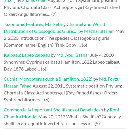
1831)
by
Shams Galib
August 3, 2011
Systematic position
Phylum: Chordata Class: Actinopterygii (Ray-finned fishes)
Order: Anguilliformes…
(7)
Taxonomic Features, Marketing Channel and World
Distribution of Glossogobius Giuris…
by
Mazharul Islam
May
2, 2020
Introduction: The species Glossogobius giuris
(Common name (English) ‘Tank Goby’,…
(6)
Kalbasu: Labeo calbasu
by
Md. Abul Bashar
July 4, 2010
Synonyms: Cyprinus calbasu Hamilton, 1822 Labeo calbasu
Day, 1878 Labeo…
(6)
Cuchia, Monopterus cuchia (Hamilton, 1822)
by
Md. Foyzul
Hassan Fahad
August 22, 2011
Systematic position Phylum:
Chordata Class: Actinopterygii (Ray-finned fishes) Order:
Synbranchiformes…
(6)
Commercially Important Shellfishes of Bangladesh
by
Roni
Chandra Mondal
May 20, 2013
What is Shellfish? Generally
shellfish are aquatic invertebrates possess a…
(5)