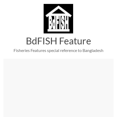
Skip
to
content
BdFISH Feature
Fisheries Features special reference to Bangladesh