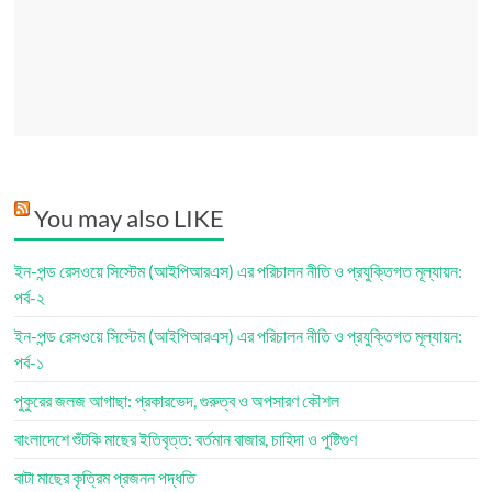
You may also LIKE
ইন-পন্ড রেসওয়ে সিস্টেম (আইপিআরএস) এর পরিচালন নীতি ও প্রযুক্তিগত মূল্যায়ন:
পর্ব-২
ইন-পন্ড রেসওয়ে সিস্টেম (আইপিআরএস) এর পরিচালন নীতি ও প্রযুক্তিগত মূল্যায়ন:
পর্ব-১
পুকুরের জলজ আগাছা: প্রকারভেদ, গুরুত্ব ও অপসারণ কৌশল
বাংলাদেশে শুঁটকি মাছের ইতিবৃত্ত: বর্তমান বাজার, চাহিদা ও পুষ্টিগুণ
বাটা মাছের কৃত্রিম প্রজনন পদ্ধতি