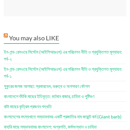
You may also LIKE
ইন-পন্ড রেসওয়ে সিস্টেম (আইপিআরএস) এর পরিচালন নীতি ও প্রযুক্তিগত মূল্যায়ন:
পর্ব-২
ইন-পন্ড রেসওয়ে সিস্টেম (আইপিআরএস) এর পরিচালন নীতি ও প্রযুক্তিগত মূল্যায়ন:
পর্ব-১
পুকুরের জলজ আগাছা: প্রকারভেদ, গুরুত্ব ও অপসারণ কৌশল
বাংলাদেশে শুঁটকি মাছের ইতিবৃত্ত: বর্তমান বাজার, চাহিদা ও পুষ্টিগুণ
বাটা মাছের কৃত্রিম প্রজনন পদ্ধতি
বাংলাদেশের মৎস্যখাতে সম্ভাবনাময় একটি প্রজাতির নাম জায়ান্ট বার্ব (Giant barb)
বাহারি মাছে সম্ভাবনাময় বাংলাদেশ: অগ্রগতি, কর্মসংস্থান ও চাহিদা