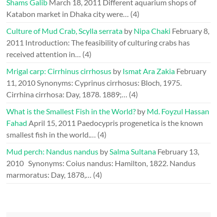
Shams Galib
March 18, 2011
Different aquarium shops of
Katabon market in Dhaka city were…
(4)
Culture of Mud Crab, Scylla serrata
by
Nipa Chaki
February 8,
2011
Introduction: The feasibility of culturing crabs has
received attention in…
(4)
Mrigal carp: Cirrhinus cirrhosus
by
Ismat Ara Zakia
February
11, 2010
Synonyms: Cyprinus cirrhosus: Bloch, 1975.
Cirrhina cirrhosa: Day, 1878. 1889;…
(4)
What is the Smallest Fish in the World?
by
Md. Foyzul Hassan
Fahad
April 15, 2011
Paedocypris progenetica is the known
smallest fish in the world.…
(4)
Mud perch: Nandus nandus
by
Salma Sultana
February 13,
2010
Synonyms: Coius nandus: Hamilton, 1822. Nandus
marmoratus: Day, 1878,…
(4)