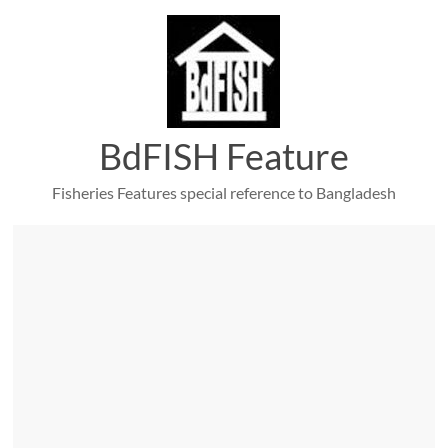
Skip
to
content
BdFISH Feature
Fisheries Features special reference to Bangladesh