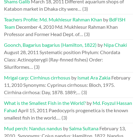
Shams Galib
March 18, 2011
Different aquarium shops of
Katabon market in Dhaka city were…
(3)
Teachers Profile: Md. Mukhlesur Rahman Khan
by
BdFISH
Team
December 4, 2010
Md. Mukhlesur Rahman Khan
Professor and Former Head Dept. of…
(3)
Goonch, Bagarius bagarius (Hamilton, 1822)
by
Nipa Chaki
August 28, 2011
Systematic position Phylum: Chordata
Class: Actinopterygii (Ray-finned fishes) Order:
Siluriformes…
(3)
Mrigal carp: Cirrhinus cirrhosus
by
Ismat Ara Zakia
February
11, 2010
Synonyms: Cyprinus cirrhosus: Bloch, 1975.
Cirrhina cirrhosa: Day, 1878. 1889;…
(3)
What is the Smallest Fish in the World?
by
Md. Foyzul Hassan
Fahad
April 15, 2011
Paedocypris progenetica is the known
smallest fish in the world.…
(3)
Mud perch: Nandus nandus
by
Salma Sultana
February 13,
2010
Synonyms: Coius nandus: Hamilton, 1822. Nandus