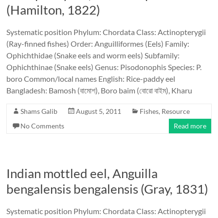
(Hamilton, 1822)
Systematic position Phylum: Chordata Class: Actinopterygii
(Ray-finned fishes) Order: Anguilliformes (Eels) Family:
Ophichthidae (Snake eels and worm eels) Subfamily:
Ophichthinae (Snake eels) Genus: Pisodonophis Species: P.
boro Common/local names English: Rice-paddy eel
Bangladesh: Bamosh (বামোশ), Boro baim (বোরো বাইম), Kharu
Shams Galib
August 5, 2011
Fishes
,
Resource
No Comments
Read more
Indian mottled eel, Anguilla
bengalensis bengalensis (Gray, 1831)
Systematic position Phylum: Chordata Class: Actinopterygii