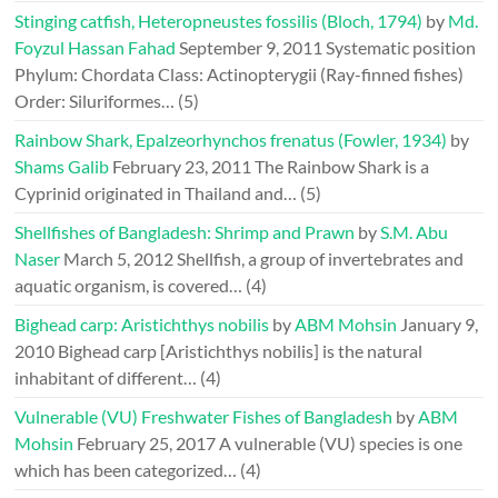
Stinging catfish, Heteropneustes fossilis (Bloch, 1794)
by
Md.
Foyzul Hassan Fahad
September 9, 2011
Systematic position
Phylum: Chordata Class: Actinopterygii (Ray-finned fishes)
Order: Siluriformes…
(5)
Rainbow Shark, Epalzeorhynchos frenatus (Fowler, 1934)
by
Shams Galib
February 23, 2011
The Rainbow Shark is a
Cyprinid originated in Thailand and…
(5)
Shellfishes of Bangladesh: Shrimp and Prawn
by
S.M. Abu
Naser
March 5, 2012
Shellfish, a group of invertebrates and
aquatic organism, is covered…
(4)
Bighead carp: Aristichthys nobilis
by
ABM Mohsin
January 9,
2010
Bighead carp [Aristichthys nobilis] is the natural
inhabitant of different…
(4)
Vulnerable (VU) Freshwater Fishes of Bangladesh
by
ABM
Mohsin
February 25, 2017
A vulnerable (VU) species is one
which has been categorized…
(4)