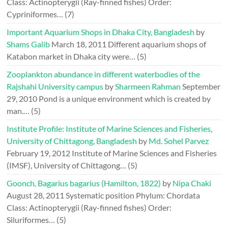
Class: Actinopterygii (Ray-finned fishes) Order:
Cypriniformes…
(7)
Important Aquarium Shops in Dhaka City, Bangladesh
by
Shams Galib
March 18, 2011
Different aquarium shops of
Katabon market in Dhaka city were…
(5)
Zooplankton abundance in different waterbodies of the
Rajshahi University campus
by
Sharmeen Rahman
September
29, 2010
Pond is a unique environment which is created by
man.…
(5)
Institute Profile: Institute of Marine Sciences and Fisheries,
University of Chittagong, Bangladesh
by
Md. Sohel Parvez
February 19, 2012
Institute of Marine Sciences and Fisheries
(IMSF), University of Chittagong…
(5)
Goonch, Bagarius bagarius (Hamilton, 1822)
by
Nipa Chaki
August 28, 2011
Systematic position Phylum: Chordata
Class: Actinopterygii (Ray-finned fishes) Order:
Siluriformes…
(5)