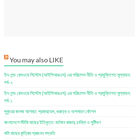
You may also LIKE
ইন-পন্ড রেসওয়ে সিস্টেম (আইপিআরএস) এর পরিচালন নীতি ও প্রযুক্তিগত মূল্যায়ন:
পর্ব-২
ইন-পন্ড রেসওয়ে সিস্টেম (আইপিআরএস) এর পরিচালন নীতি ও প্রযুক্তিগত মূল্যায়ন:
পর্ব-১
পুকুরের জলজ আগাছা: প্রকারভেদ, গুরুত্ব ও অপসারণ কৌশল
বাংলাদেশে শুঁটকি মাছের ইতিবৃত্ত: বর্তমান বাজার, চাহিদা ও পুষ্টিগুণ
বাটা মাছের কৃত্রিম প্রজনন পদ্ধতি