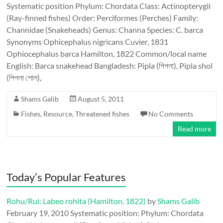
Systematic position Phylum: Chordata Class: Actinopterygii
(Ray-finned fishes) Order: Perciformes (Perches) Family:
Channidae (Snakeheads) Genus: Channa Species: C. barca
Synonyms Ophicephalus nigricans Cuvier, 1831
Ophiocephalus barca Hamilton, 1822 Common/local name
English: Barca snakehead Bangladesh: Pipla (পিপলা), Pipla shol
(পিপলা শোল),
Shams Galib
August 5, 2011
Fishes
,
Resource
,
Threatened fishes
No Comments
Read more
Today’s Popular Features
Rohu/Rui: Labeo rohita (Hamilton, 1822)
by
Shams Galib
February 19, 2010
Systematic position: Phylum: Chordata