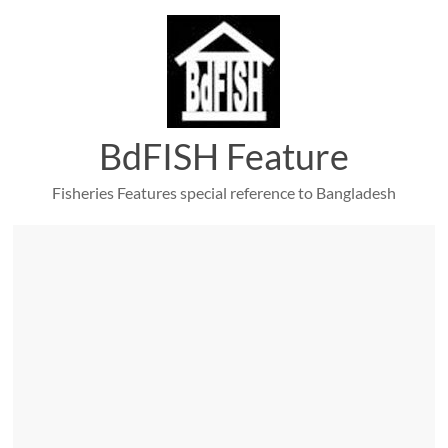
Skip
to
content
BdFISH Feature
Fisheries Features special reference to Bangladesh