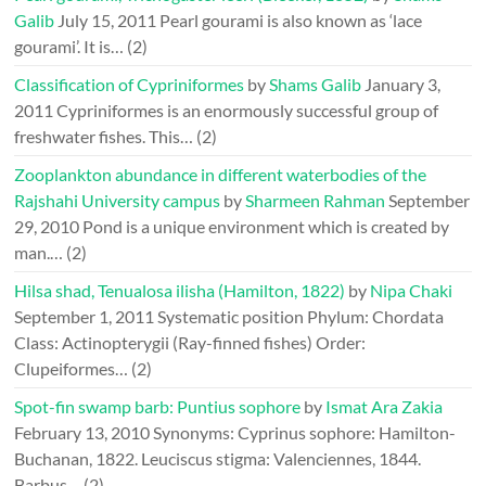
Galib
July 15, 2011
Pearl gourami is also known as ‘lace
gourami’. It is…
(2)
Classification of Cypriniformes
by
Shams Galib
January 3,
2011
Cypriniformes is an enormously successful group of
freshwater fishes. This…
(2)
Zooplankton abundance in different waterbodies of the
Rajshahi University campus
by
Sharmeen Rahman
September
29, 2010
Pond is a unique environment which is created by
man.…
(2)
Hilsa shad, Tenualosa ilisha (Hamilton, 1822)
by
Nipa Chaki
September 1, 2011
Systematic position Phylum: Chordata
Class: Actinopterygii (Ray-finned fishes) Order:
Clupeiformes…
(2)
Spot-fin swamp barb: Puntius sophore
by
Ismat Ara Zakia
February 13, 2010
Synonyms: Cyprinus sophore: Hamilton-
Buchanan, 1822. Leuciscus stigma: Valenciennes, 1844.
Barbus…
(2)