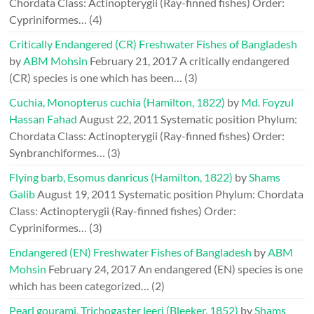
Chordata Class: Actinopterygii (Ray-finned fishes) Order:
Cypriniformes…
(4)
Critically Endangered (CR) Freshwater Fishes of Bangladesh
by
ABM Mohsin
February 21, 2017
A critically endangered
(CR) species is one which has been…
(3)
Cuchia, Monopterus cuchia (Hamilton, 1822)
by
Md. Foyzul
Hassan Fahad
August 22, 2011
Systematic position Phylum:
Chordata Class: Actinopterygii (Ray-finned fishes) Order:
Synbranchiformes…
(3)
Flying barb, Esomus danricus (Hamilton, 1822)
by
Shams
Galib
August 19, 2011
Systematic position Phylum: Chordata
Class: Actinopterygii (Ray-finned fishes) Order:
Cypriniformes…
(3)
Endangered (EN) Freshwater Fishes of Bangladesh
by
ABM
Mohsin
February 24, 2017
An endangered (EN) species is one
which has been categorized…
(2)
Pearl gourami, Trichogaster leeri (Bleeker, 1852)
by
Shams