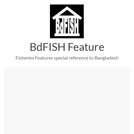
Skip
to
content
BdFISH Feature
Fisheries Features special reference to Bangladesh