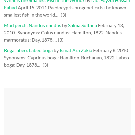
What is the Smallest Fish in the World?
by
Md. Foyzul Hassan
Fahad
April 15, 2011
Paedocypris progenetica is the known
smallest fish in the world.…
(3)
Mud perch: Nandus nandus
by
Salma Sultana
February 13,
2010
Synonyms: Coius nandus: Hamilton, 1822. Nandus
marmoratus: Day, 1878,…
(3)
Boga labeo: Labeo boga
by
Ismat Ara Zakia
February 8, 2010
Synonyms: Cyprinus boga: Hamilton-Buchanan, 1822. Labeo
boga: Day, 1878,…
(3)