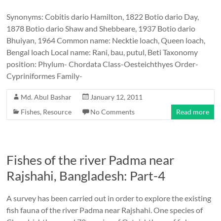
Synonyms: Cobitis dario Hamilton, 1822 Botio dario Day,
1878 Botio dario Shaw and Shebbeare, 1937 Botio dario
Bhuiyan, 1964 Common name: Necktie loach, Queen loach,
Bengal loach Local name: Rani, bau, putul, Beti Taxonomy
position: Phylum- Chordata Class-Oesteichthyes Order-
Cypriniformes Family-
Md. Abul Bashar
January 12, 2011
Fishes
,
Resource
No Comments
Read more
Fishes of the river Padma near
Rajshahi, Bangladesh: Part-4
A survey has been carried out in order to explore the existing
fish fauna of the river Padma near Rajshahi. One species of