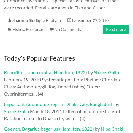
Chondrichthyes and 72 species of Osteichthyes of fishes
were recorded. Details are given in Fish and Other
Sharmin Siddique Bhuiyan
November 29, 2010
Fishes
,
Resource
No Comments
Read more
Today’s Popular Features
Rohu/Rui: Labeo rohita (Hamilton, 1822)
by
Shams Galib
February 19, 2010
Systematic position: Phylum: Chordata
Class: Actinopterygii (Ray-finned fishes) Order:
Cypriniformes…
(4)
Important Aquarium Shops in Dhaka City, Bangladesh
by
Shams Galib
March 18, 2011
Different aquarium shops of
Katabon market in Dhaka city were…
(4)
Goonch, Bagarius bagarius (Hamilton, 1822)
by
Nipa Chaki