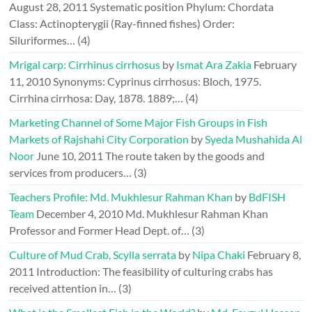
August 28, 2011
Systematic position Phylum: Chordata
Class: Actinopterygii (Ray-finned fishes) Order:
Siluriformes…
(4)
Mrigal carp: Cirrhinus cirrhosus
by
Ismat Ara Zakia
February
11, 2010
Synonyms: Cyprinus cirrhosus: Bloch, 1975.
Cirrhina cirrhosa: Day, 1878. 1889;…
(4)
Marketing Channel of Some Major Fish Groups in Fish
Markets of Rajshahi City Corporation
by
Syeda Mushahida Al
Noor
June 10, 2011
The route taken by the goods and
services from producers…
(3)
Teachers Profile: Md. Mukhlesur Rahman Khan
by
BdFISH
Team
December 4, 2010
Md. Mukhlesur Rahman Khan
Professor and Former Head Dept. of…
(3)
Culture of Mud Crab, Scylla serrata
by
Nipa Chaki
February 8,
2011
Introduction: The feasibility of culturing crabs has
received attention in…
(3)