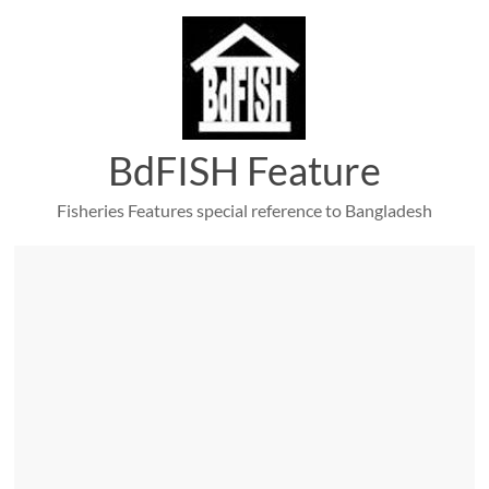
Skip
to
content
BdFISH Feature
Fisheries Features special reference to Bangladesh