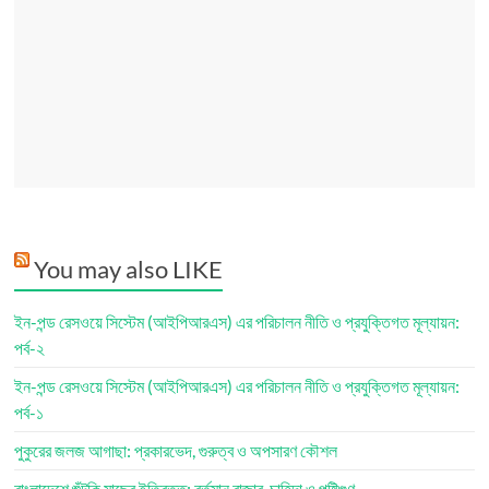
You may also LIKE
ইন-পন্ড রেসওয়ে সিস্টেম (আইপিআরএস) এর পরিচালন নীতি ও প্রযুক্তিগত মূল্যায়ন:
পর্ব-২
ইন-পন্ড রেসওয়ে সিস্টেম (আইপিআরএস) এর পরিচালন নীতি ও প্রযুক্তিগত মূল্যায়ন:
পর্ব-১
পুকুরের জলজ আগাছা: প্রকারভেদ, গুরুত্ব ও অপসারণ কৌশল
বাংলাদেশে শুঁটকি মাছের ইতিবৃত্ত: বর্তমান বাজার, চাহিদা ও পুষ্টিগুণ