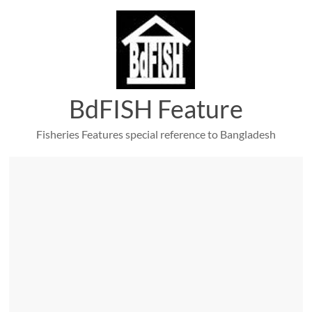
Skip
to
content
BdFISH Feature
Fisheries Features special reference to Bangladesh