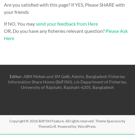
Are you satisfied with this page? If YES, Please SHARE with
your friends
If NO, You may
send your feedback from Here
OR, Do you have any fisheries relevant question?
Please Ask
Here
Editor:
ABM Mohsin
and
SM Galib
, Admin, Bangladesh Fisheries
Information Share Home (BdFISH), c/o Department of Fisheries,
University of Rajshahi, Rajshahi-6205, Bangladesh
Copyright © 2026
BdFISH Feature
. All rights reserved. Theme
Spacious
by
ThemeGrill. Powered by:
WordPress
.