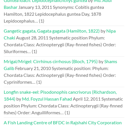
Guntea loach: Lepidocephalichthys guntea
by
Md. Abul
Bashar
January 13, 2011
Synonyms: Cobitis guntea
Hamilton, 1822 Lepidocephalus guntea Day, 1878
Lepidocephalus…
(1)
Gangetic gagata, Gagata gagata (Hamilton, 1822)
by
Nipa
Chaki
August 28, 2011
Systematic position Phylum:
Chordata Class: Actinopterygii (Ray-finned fishes) Order:
Siluriformes…
(1)
Mrigal/Mrigel: Cirrhinus cirrhosus (Bloch, 1795)
by
Shams
Galib
February 21, 2010
Systematic position: Phylum:
Chordata Class: Actinopterygii (Ray-finned fishes) Order:
Cypriniformes…
(1)
Longfin snake-eel: Pisodonophis cancrivorus (Richardson,
1844)
by
Md. Foyzul Hassan Fahad
April 12, 2011
Systematic
position Phylum: Chordata Class: Actinopterygii (Ray-finned
fishes) Order: Anguilliformes…
(1)
A Fish Landing Centre of BFDC in Rajshahi City Corporation