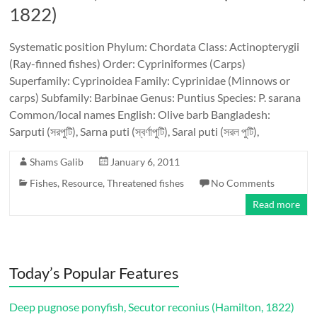
1822)
Systematic position Phylum: Chordata Class: Actinopterygii
(Ray-finned fishes) Order: Cypriniformes (Carps)
Superfamily: Cyprinoidea Family: Cyprinidae (Minnows or
carps) Subfamily: Barbinae Genus: Puntius Species: P. sarana
Common/local names English: Olive barb Bangladesh:
Sarputi (সরপুটি), Sarna puti (স্বর্ণাপুটি), Saral puti (সরল পুটি),
Shams Galib
January 6, 2011
Fishes
,
Resource
,
Threatened fishes
No Comments
Read more
Today’s Popular Features
Deep pugnose ponyfish, Secutor reconius (Hamilton, 1822)