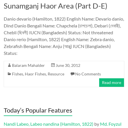
Sunamganj Haor Area (Part D-E)
Danio devario (Hamilton, 1822) English Name: Devario danio,
Dind Danio Bengali Name: Chapchela (চাপচেলা), Debari (দেবারী),
Chebli (ছিবলী) IUCN (Bangladesh) Status: Not threatened
Danio rerio (Hamilton, 1822) English Name: Zebra danio,
Zebrafish Bengali Name: Anju (আঞ্জু) IUCN (Bangladesh)
Status:
Balaram Mahalder
June 30, 2012
Fishes
,
Haor Fishes
,
Resource
No Comments
Read more
Today’s Popular Features
Nandi Labeo, Labeo nandina (Hamilton, 1822)
by
Md. Foyzul