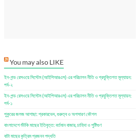
You may also LIKE
ইন-পন্ড রেসওয়ে সিস্টেম (আইপিআরএস) এর পরিচালন নীতি ও প্রযুক্তিগত মূল্যায়ন:
পর্ব-২
ইন-পন্ড রেসওয়ে সিস্টেম (আইপিআরএস) এর পরিচালন নীতি ও প্রযুক্তিগত মূল্যায়ন:
পর্ব-১
পুকুরের জলজ আগাছা: প্রকারভেদ, গুরুত্ব ও অপসারণ কৌশল
বাংলাদেশে শুঁটকি মাছের ইতিবৃত্ত: বর্তমান বাজার, চাহিদা ও পুষ্টিগুণ
বাটা মাছের কৃত্রিম প্রজনন পদ্ধতি