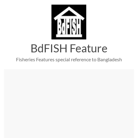
Skip
to
content
BdFISH Feature
Fisheries Features special reference to Bangladesh