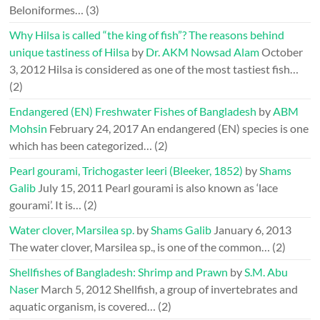
Beloniformes…
(3)
Why Hilsa is called “the king of fish”? The reasons behind
unique tastiness of Hilsa
by
Dr. AKM Nowsad Alam
October
3, 2012
Hilsa is considered as one of the most tastiest fish…
(2)
Endangered (EN) Freshwater Fishes of Bangladesh
by
ABM
Mohsin
February 24, 2017
An endangered (EN) species is one
which has been categorized…
(2)
Pearl gourami, Trichogaster leeri (Bleeker, 1852)
by
Shams
Galib
July 15, 2011
Pearl gourami is also known as ‘lace
gourami’. It is…
(2)
Water clover, Marsilea sp.
by
Shams Galib
January 6, 2013
The water clover, Marsilea sp., is one of the common…
(2)
Shellfishes of Bangladesh: Shrimp and Prawn
by
S.M. Abu
Naser
March 5, 2012
Shellfish, a group of invertebrates and
aquatic organism, is covered…
(2)