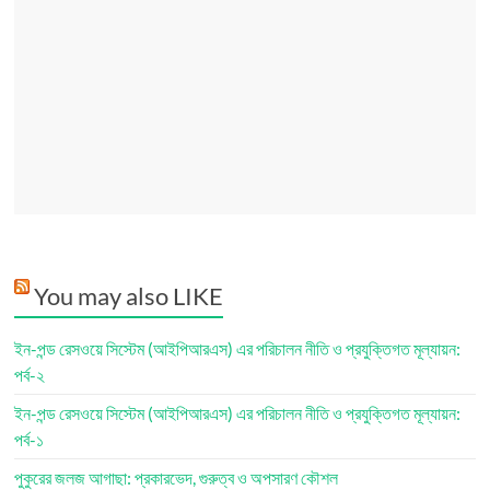
You may also LIKE
ইন-পন্ড রেসওয়ে সিস্টেম (আইপিআরএস) এর পরিচালন নীতি ও প্রযুক্তিগত মূল্যায়ন:
পর্ব-২
ইন-পন্ড রেসওয়ে সিস্টেম (আইপিআরএস) এর পরিচালন নীতি ও প্রযুক্তিগত মূল্যায়ন:
পর্ব-১
পুকুরের জলজ আগাছা: প্রকারভেদ, গুরুত্ব ও অপসারণ কৌশল