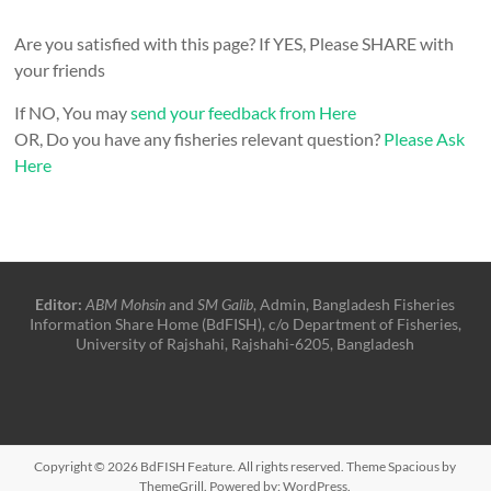
Are you satisfied with this page? If YES, Please SHARE with
your friends
If NO, You may
send your feedback from Here
OR, Do you have any fisheries relevant question?
Please Ask
Here
Editor:
ABM Mohsin
and
SM Galib
, Admin, Bangladesh Fisheries
Information Share Home (BdFISH), c/o Department of Fisheries,
University of Rajshahi, Rajshahi-6205, Bangladesh
Copyright © 2026
BdFISH Feature
. All rights reserved. Theme
Spacious
by
ThemeGrill. Powered by:
WordPress
.