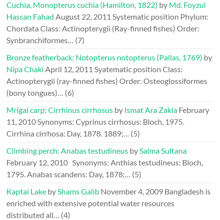
Cuchia, Monopterus cuchia (Hamilton, 1822)
by
Md. Foyzul
Hassan Fahad
August 22, 2011
Systematic position Phylum:
Chordata Class: Actinopterygii (Ray-finned fishes) Order:
Synbranchiformes…
(7)
Bronze featherback: Notopterus notopterus (Pallas, 1769)
by
Nipa Chaki
April 12, 2011
Syatematic position Class:
Actinopterygii (ray-finned fishes) Order: Osteoglossiformes
(bony tongues)…
(6)
Mrigal carp: Cirrhinus cirrhosus
by
Ismat Ara Zakia
February
11, 2010
Synonyms: Cyprinus cirrhosus: Bloch, 1975.
Cirrhina cirrhosa: Day, 1878. 1889;…
(5)
Climbing perch: Anabas testudineus
by
Salma Sultana
February 12, 2010
Synonyms: Anthias testudineus: Bloch,
1795. Anabas scandens: Day, 1878;…
(5)
Kaptai Lake
by
Shams Galib
November 4, 2009
Bangladesh is
enriched with extensive potential water resources
distributed all…
(4)