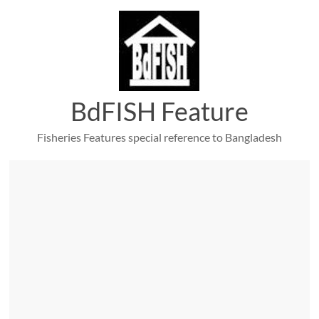
Skip
to
content
BdFISH Feature
Fisheries Features special reference to Bangladesh