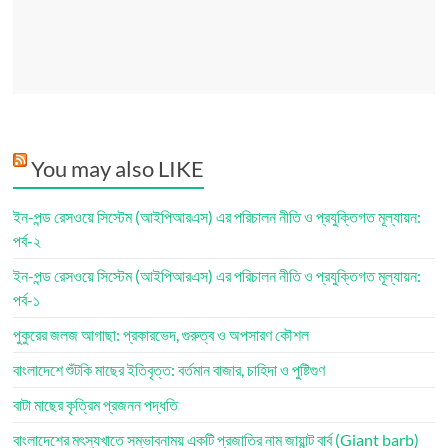
You may also LIKE
ইন-পন্ড রেসওয়ে সিস্টেম (আইপিআরএস) এর পরিচালন নীতি ও প্রযুক্তিগত মূল্যায়ন:
পর্ব-২
ইন-পন্ড রেসওয়ে সিস্টেম (আইপিআরএস) এর পরিচালন নীতি ও প্রযুক্তিগত মূল্যায়ন:
পর্ব-১
পুকুরের জলজ আগাছা: প্রকারভেদ, গুরুত্ব ও অপসারণ কৌশল
বাংলাদেশে শুঁটকি মাছের ইতিবৃত্ত: বর্তমান বাজার, চাহিদা ও পুষ্টিগুণ
বাটা মাছের কৃত্রিম প্রজনন পদ্ধতি
বাংলাদেশের মৎস্যখাতে সম্ভাবনাময় একটি প্রজাতির নাম জায়ান্ট বার্ব (Giant barb)