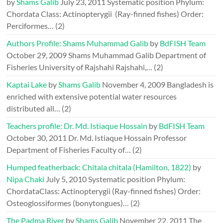
by
Shams Galib
July 23, 2011
Systematic position Phylum:
Chordata Class: Actinopterygii (Ray-finned fishes) Order:
Perciformes…
(2)
Authors Profile: Shams Muhammad Galib
by
BdFISH Team
October 29, 2009
Shams Muhammad Galib Department of
Fisheries University of Rajshahi Rajshahi,…
(2)
Kaptai Lake
by
Shams Galib
November 4, 2009
Bangladesh is
enriched with extensive potential water resources
distributed all…
(2)
Teachers profile: Dr. Md. Istiaque Hossain
by
BdFISH Team
October 30, 2011
Dr. Md. Istiaque Hossain Professor
Department of Fisheries Faculty of…
(2)
Humped featherback: Chitala chitala (Hamilton, 1822)
by
Nipa Chaki
July 5, 2010
Systematic position Phylum:
ChordataClass: Actinopterygii (Ray-finned fishes) Order:
Osteoglossiformes (bonytongues)…
(2)
The Padma River
by
Shams Galib
November 22, 2011
The