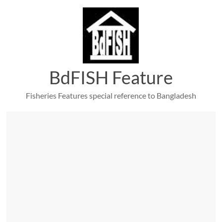
Skip
to
content
BdFISH Feature
Fisheries Features special reference to Bangladesh