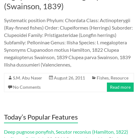
(Swainson, 1839)
Systematic position Phylum: Chordata Class: Actinopterygii
(Ray-finned fishes) Order: Clupeiformes (Herrings) Suborder:
Clupeoidei Family: Pristigasteridae (Longfin herrings)
Subfamily: Pelloninae Genus: Ilisha Species: I. megaloptera
Synonyms Clupanodon motius Hamilton, 1822 Clupea
megalopterus Swainson, 1839 Clupea parva Swainson, 1839
Ilisha dussumieri (Valenciennes,
S.M. Abu Naser
August 26, 2011
Fishes
,
Resource
No Comments
Read more
Today’s Popular Features
Deep pugnose ponyfish, Secutor reconius (Hamilton, 1822)