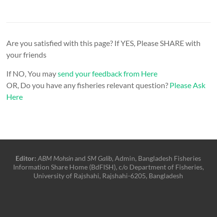
Are you satisfied with this page? If YES, Please SHARE with
your friends
If NO, You may
send your feedback from Here
OR, Do you have any fisheries relevant question?
Please Ask
Here
Editor:
ABM Mohsin
and
SM Galib
, Admin, Bangladesh Fisheries
Information Share Home (BdFISH), c/o Department of Fisheries,
University of Rajshahi, Rajshahi-6205, Bangladesh