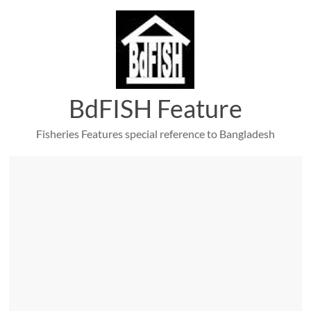
Skip
to
content
BdFISH Feature
Fisheries Features special reference to Bangladesh