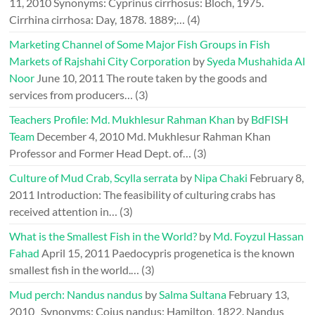
11, 2010
Synonyms: Cyprinus cirrhosus: Bloch, 1975.
Cirrhina cirrhosa: Day, 1878. 1889;…
(4)
Marketing Channel of Some Major Fish Groups in Fish
Markets of Rajshahi City Corporation
by
Syeda Mushahida Al
Noor
June 10, 2011
The route taken by the goods and
services from producers…
(3)
Teachers Profile: Md. Mukhlesur Rahman Khan
by
BdFISH
Team
December 4, 2010
Md. Mukhlesur Rahman Khan
Professor and Former Head Dept. of…
(3)
Culture of Mud Crab, Scylla serrata
by
Nipa Chaki
February 8,
2011
Introduction: The feasibility of culturing crabs has
received attention in…
(3)
What is the Smallest Fish in the World?
by
Md. Foyzul Hassan
Fahad
April 15, 2011
Paedocypris progenetica is the known
smallest fish in the world.…
(3)
Mud perch: Nandus nandus
by
Salma Sultana
February 13,
2010
Synonyms: Coius nandus: Hamilton, 1822. Nandus