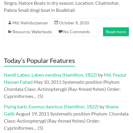
Singra, Natore Boats in dry season; Location: Chatmohar,
Pabna Small dingi boat in Boalkhali
Md. Nahiduzzaman
October 8, 2010
Resource
,
Waterbody
No Comments
Read more
Today’s Popular Features
Nandi Labeo, Labeo nandina (Hamilton, 1822)
by
Md. Foyzul
Hassan Fahad
May 10, 2011
Systematic position Phylum:
Chordata Class: Actinopterygii (Ray-finned fishes) Order:
Cypriniformes…
(5)
Flying barb, Esomus danricus (Hamilton, 1822)
by
Shams
Galib
August 19, 2011
Systematic position Phylum: Chordata
Class: Actinopterygii (Ray-finned fishes) Order:
Cypriniformes…
(5)