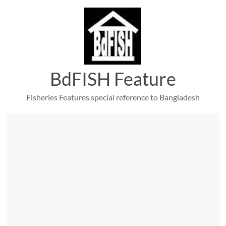
Skip
to
content
BdFISH Feature
Fisheries Features special reference to Bangladesh