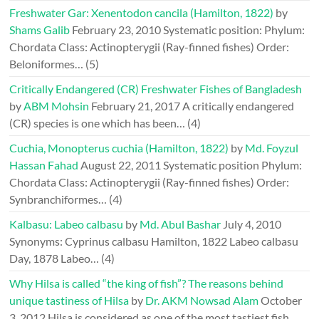
Freshwater Gar: Xenentodon cancila (Hamilton, 1822)
by
Shams Galib
February 23, 2010
Systematic position: Phylum:
Chordata Class: Actinopterygii (Ray-finned fishes) Order:
Beloniformes…
(5)
Critically Endangered (CR) Freshwater Fishes of Bangladesh
by
ABM Mohsin
February 21, 2017
A critically endangered
(CR) species is one which has been…
(4)
Cuchia, Monopterus cuchia (Hamilton, 1822)
by
Md. Foyzul
Hassan Fahad
August 22, 2011
Systematic position Phylum:
Chordata Class: Actinopterygii (Ray-finned fishes) Order:
Synbranchiformes…
(4)
Kalbasu: Labeo calbasu
by
Md. Abul Bashar
July 4, 2010
Synonyms: Cyprinus calbasu Hamilton, 1822 Labeo calbasu
Day, 1878 Labeo…
(4)
Why Hilsa is called “the king of fish”? The reasons behind
unique tastiness of Hilsa
by
Dr. AKM Nowsad Alam
October
3, 2012
Hilsa is considered as one of the most tastiest fish…