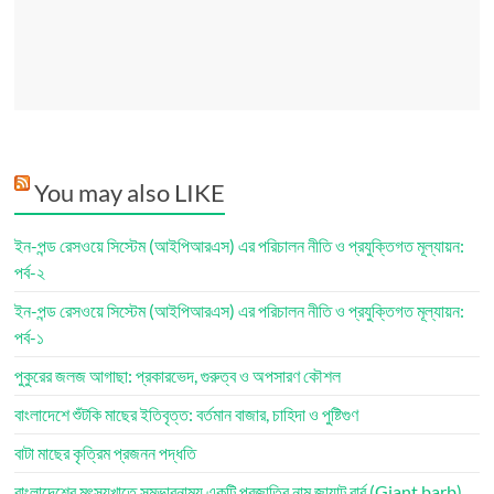
You may also LIKE
ইন-পন্ড রেসওয়ে সিস্টেম (আইপিআরএস) এর পরিচালন নীতি ও প্রযুক্তিগত মূল্যায়ন:
পর্ব-২
ইন-পন্ড রেসওয়ে সিস্টেম (আইপিআরএস) এর পরিচালন নীতি ও প্রযুক্তিগত মূল্যায়ন:
পর্ব-১
পুকুরের জলজ আগাছা: প্রকারভেদ, গুরুত্ব ও অপসারণ কৌশল
বাংলাদেশে শুঁটকি মাছের ইতিবৃত্ত: বর্তমান বাজার, চাহিদা ও পুষ্টিগুণ
বাটা মাছের কৃত্রিম প্রজনন পদ্ধতি
বাংলাদেশের মৎস্যখাতে সম্ভাবনাময় একটি প্রজাতির নাম জায়ান্ট বার্ব (Giant barb)