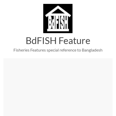
Skip
to
content
BdFISH Feature
Fisheries Features special reference to Bangladesh