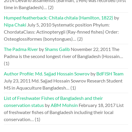
2014
Devario assamensis (Barman, 1984) was recorded (first
time in Bangladesh)…
(2)
Humped featherback: Chitala chitala (Hamilton, 1822)
by
Nipa Chaki
July 5, 2010
Systematic position Phylum:
ChordataClass: Actinopterygii (Ray-finned fishes) Order:
Osteoglossiformes (bonytongues)…
(2)
The Padma River
by
Shams Galib
November 22, 2011
The
Padma is the second longest river of Bangladesh (Hossain…
(1)
Author Profile: Md. Sajjad Hossain Sowrov
by
BdFISH Team
July 23, 2011
Md. Sajjad Hossain Sowrov Research Student
MS in Aquaculture Bangladesh…
(1)
List of Freshwater Fishes of Bangladesh and their
conservation status
by
ABM Mohsin
February 18, 2017
List
of freshwater fishes of Bangladesh including their local
conservation…
(1)