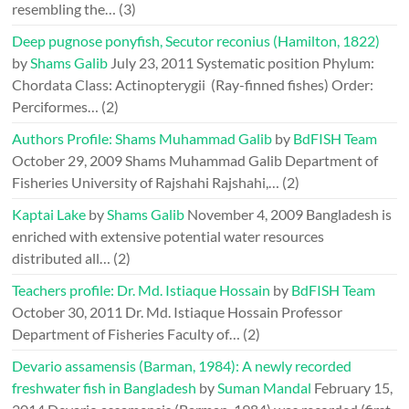
resembling the…
(3)
Deep pugnose ponyfish, Secutor reconius (Hamilton, 1822)
by
Shams Galib
July 23, 2011
Systematic position Phylum:
Chordata Class: Actinopterygii (Ray-finned fishes) Order:
Perciformes…
(2)
Authors Profile: Shams Muhammad Galib
by
BdFISH Team
October 29, 2009
Shams Muhammad Galib Department of
Fisheries University of Rajshahi Rajshahi,…
(2)
Kaptai Lake
by
Shams Galib
November 4, 2009
Bangladesh is
enriched with extensive potential water resources
distributed all…
(2)
Teachers profile: Dr. Md. Istiaque Hossain
by
BdFISH Team
October 30, 2011
Dr. Md. Istiaque Hossain Professor
Department of Fisheries Faculty of…
(2)
Devario assamensis (Barman, 1984): A newly recorded
freshwater fish in Bangladesh
by
Suman Mandal
February 15,