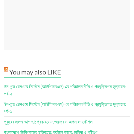
You may also LIKE
ইন-পন্ড রেসওয়ে সিস্টেম (আইপিআরএস) এর পরিচালন নীতি ও প্রযুক্তিগত মূল্যায়ন:
পর্ব-২
ইন-পন্ড রেসওয়ে সিস্টেম (আইপিআরএস) এর পরিচালন নীতি ও প্রযুক্তিগত মূল্যায়ন:
পর্ব-১
পুকুরের জলজ আগাছা: প্রকারভেদ, গুরুত্ব ও অপসারণ কৌশল
বাংলাদেশে শুঁটকি মাছের ইতিবৃত্ত: বর্তমান বাজার, চাহিদা ও পুষ্টিগুণ