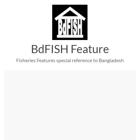
Skip
to
content
BdFISH Feature
Fisheries Features special reference to Bangladesh