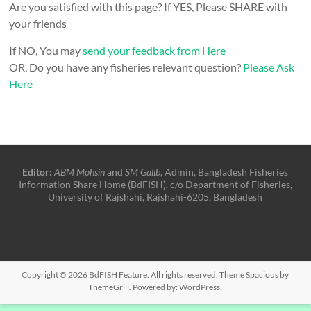
Are you satisfied with this page? If YES, Please SHARE with
your friends
If NO, You may
send your feedback from Here
OR, Do you have any fisheries relevant question?
Please Ask
Here
Editor:
ABM Mohsin
and
SM Galib
, Admin, Bangladesh Fisheries
Information Share Home (BdFISH), c/o Department of Fisheries,
University of Rajshahi, Rajshahi-6205, Bangladesh
Copyright © 2026
BdFISH Feature
. All rights reserved. Theme
Spacious
by
ThemeGrill. Powered by:
WordPress
.