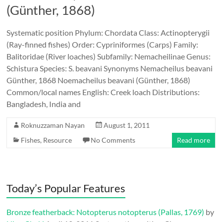
(Günther, 1868)
Systematic position Phylum: Chordata Class: Actinopterygii
(Ray-finned fishes) Order: Cypriniformes (Carps) Family:
Balitoridae (River loaches) Subfamily: Nemacheilinae Genus:
Schistura Species: S. beavani Synonyms Nemacheilus beavani
Günther, 1868 Noemacheilus beavani (Günther, 1868)
Common/local names English: Creek loach Distributions:
Bangladesh, India and
Roknuzzaman Nayan
August 1, 2011
Fishes
,
Resource
No Comments
Read more
Today’s Popular Features
Bronze featherback: Notopterus notopterus (Pallas, 1769)
by