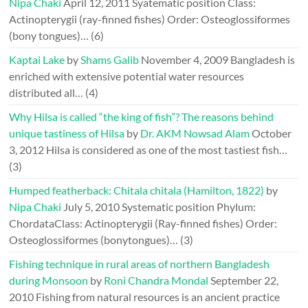
Nipa Chaki
April 12, 2011
Syatematic position Class:
Actinopterygii (ray-finned fishes) Order: Osteoglossiformes
(bony tongues)…
(6)
Kaptai Lake
by
Shams Galib
November 4, 2009
Bangladesh is
enriched with extensive potential water resources
distributed all…
(4)
Why Hilsa is called “the king of fish”? The reasons behind
unique tastiness of Hilsa
by
Dr. AKM Nowsad Alam
October
3, 2012
Hilsa is considered as one of the most tastiest fish…
(3)
Humped featherback: Chitala chitala (Hamilton, 1822)
by
Nipa Chaki
July 5, 2010
Systematic position Phylum:
ChordataClass: Actinopterygii (Ray-finned fishes) Order:
Osteoglossiformes (bonytongues)…
(3)
Fishing technique in rural areas of northern Bangladesh
during Monsoon
by
Roni Chandra Mondal
September 22,
2010
Fishing from natural resources is an ancient practice