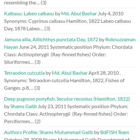
resembling the…
(3)
Kalbasu: Labeo calbasu
by
Md. Abul Bashar
July 4, 2010
Synonyms: Cyprinus calbasu Hamilton, 1822 Labeo calbasu
Day, 1878 Labeo…
(3)
Jamuna ailia, Ailiichthys punctata Day, 1872
by
Roknuzzaman
Nayan
June 24, 2011
Systematic position Phylum: Chordata
Class: Actinopterygii (Ray-finned fishes) Order:
Siluriformes…
(3)
Tetraodon cutcutia
by
Md. Abul Bashar
April 28, 2010
.
Synonyms: Tetraodon cutcutia Hamilton, 1822, Fishes of
Ganges. p.8.…
(3)
Deep pugnose ponyfish, Secutor reconius (Hamilton, 1822)
by
Shams Galib
July 23, 2011
Systematic position Phylum:
Chordata Class: Actinopterygii (Ray-finned fishes) Order:
Perciformes…
(2)
Authors Profile: Shams Muhammad Galib
by
BdFISH Team
October 29, 2009
Shams Muhammad Galib Department of