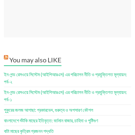
You may also LIKE
ইন-পন্ড রেসওয়ে সিস্টেম (আইপিআরএস) এর পরিচালন নীতি ও প্রযুক্তিগত মূল্যায়ন:
পর্ব-২
ইন-পন্ড রেসওয়ে সিস্টেম (আইপিআরএস) এর পরিচালন নীতি ও প্রযুক্তিগত মূল্যায়ন:
পর্ব-১
পুকুরের জলজ আগাছা: প্রকারভেদ, গুরুত্ব ও অপসারণ কৌশল
বাংলাদেশে শুঁটকি মাছের ইতিবৃত্ত: বর্তমান বাজার, চাহিদা ও পুষ্টিগুণ
বাটা মাছের কৃত্রিম প্রজনন পদ্ধতি