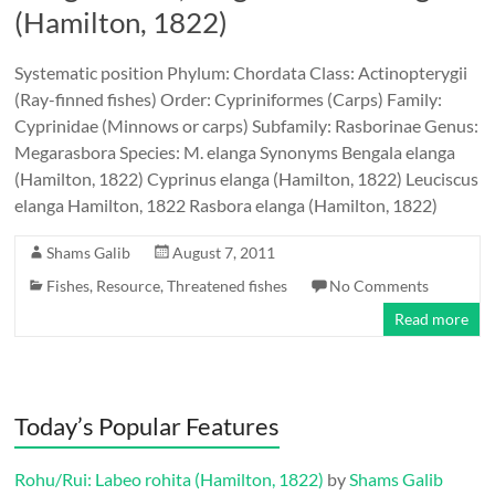
(Hamilton, 1822)
Systematic position Phylum: Chordata Class: Actinopterygii
(Ray-finned fishes) Order: Cypriniformes (Carps) Family:
Cyprinidae (Minnows or carps) Subfamily: Rasborinae Genus:
Megarasbora Species: M. elanga Synonyms Bengala elanga
(Hamilton, 1822) Cyprinus elanga (Hamilton, 1822) Leuciscus
elanga Hamilton, 1822 Rasbora elanga (Hamilton, 1822)
Shams Galib
August 7, 2011
Fishes
,
Resource
,
Threatened fishes
No Comments
Read more
Today’s Popular Features
Rohu/Rui: Labeo rohita (Hamilton, 1822)
by
Shams Galib