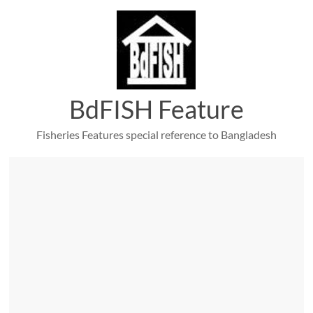
Skip
to
content
BdFISH Feature
Fisheries Features special reference to Bangladesh