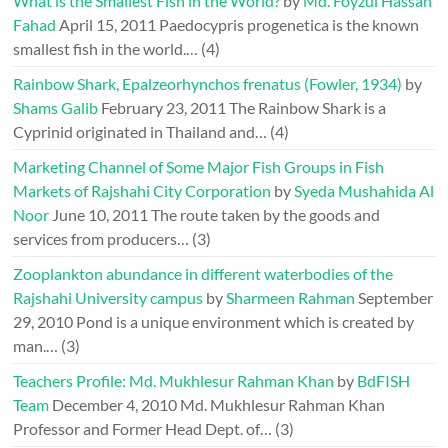
What is the Smallest Fish in the World?
by
Md. Foyzul Hassan
Fahad
April 15, 2011
Paedocypris progenetica is the known
smallest fish in the world.…
(4)
Rainbow Shark, Epalzeorhynchos frenatus (Fowler, 1934)
by
Shams Galib
February 23, 2011
The Rainbow Shark is a
Cyprinid originated in Thailand and…
(4)
Marketing Channel of Some Major Fish Groups in Fish
Markets of Rajshahi City Corporation
by
Syeda Mushahida Al
Noor
June 10, 2011
The route taken by the goods and
services from producers…
(3)
Zooplankton abundance in different waterbodies of the
Rajshahi University campus
by
Sharmeen Rahman
September
29, 2010
Pond is a unique environment which is created by
man.…
(3)
Teachers Profile: Md. Mukhlesur Rahman Khan
by
BdFISH
Team
December 4, 2010
Md. Mukhlesur Rahman Khan
Professor and Former Head Dept. of…
(3)