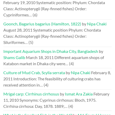
February 19, 2010
Systematic position: Phylum: Chordata
Class: Actinopterygii (Ray-finned fishes) Order:
Cypriniformes…
(6)
Goonch, Bagarius bagarius (Hamilton, 1822)
by
Nipa Chaki
August 28, 2011
Systematic position Phylum: Chordata
Class: Actinopterygii (Ray-finned fishes) Order:
Siluriformes…
(5)
Important Aquarium Shops in Dhaka City, Bangladesh
by
Shams Galib
March 18, 2011
Different aquarium shops of
Katabon market in Dhaka city were…
(4)
Culture of Mud Crab, Scylla serrata
by
Nipa Chaki
February 8,
2011
Introduction: The feasibility of culturing crabs has
received attention in…
(4)
Mrigal carp: Cirrhinus cirrhosus
by
Ismat Ara Zakia
February
11, 2010
Synonyms: Cyprinus cirrhosus: Bloch, 1975.
Cirrhina cirrhosa: Day, 1878. 1889;…
(4)