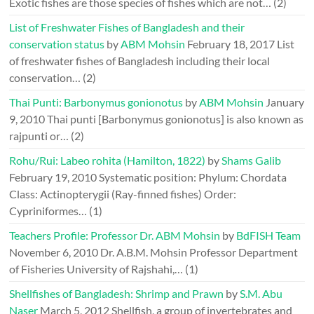
Exotic fishes are those species of fishes which are not…
(2)
List of Freshwater Fishes of Bangladesh and their
conservation status
by
ABM Mohsin
February 18, 2017
List
of freshwater fishes of Bangladesh including their local
conservation…
(2)
Thai Punti: Barbonymus gonionotus
by
ABM Mohsin
January
9, 2010
Thai punti [Barbonymus gonionotus] is also known as
rajpunti or…
(2)
Rohu/Rui: Labeo rohita (Hamilton, 1822)
by
Shams Galib
February 19, 2010
Systematic position: Phylum: Chordata
Class: Actinopterygii (Ray-finned fishes) Order:
Cypriniformes…
(1)
Teachers Profile: Professor Dr. ABM Mohsin
by
BdFISH Team
November 6, 2010
Dr. A.B.M. Mohsin Professor Department
of Fisheries University of Rajshahi,…
(1)
Shellfishes of Bangladesh: Shrimp and Prawn
by
S.M. Abu
Naser
March 5, 2012
Shellfish, a group of invertebrates and