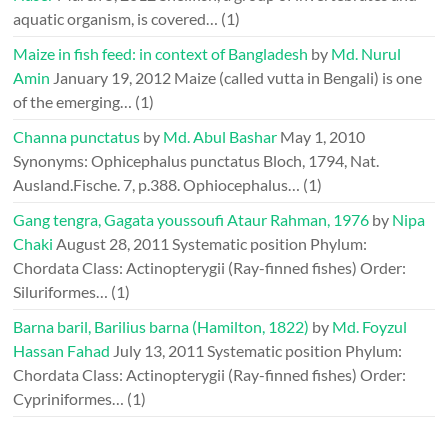
aquatic organism, is covered…
(1)
Maize in fish feed: in context of Bangladesh
by
Md. Nurul
Amin
January 19, 2012
Maize (called vutta in Bengali) is one
of the emerging…
(1)
Channa punctatus
by
Md. Abul Bashar
May 1, 2010
Synonyms: Ophicephalus punctatus Bloch, 1794, Nat.
Ausland.Fische. 7, p.388. Ophiocephalus…
(1)
Gang tengra, Gagata youssoufi Ataur Rahman, 1976
by
Nipa
Chaki
August 28, 2011
Systematic position Phylum:
Chordata Class: Actinopterygii (Ray-finned fishes) Order:
Siluriformes…
(1)
Barna baril, Barilius barna (Hamilton, 1822)
by
Md. Foyzul
Hassan Fahad
July 13, 2011
Systematic position Phylum:
Chordata Class: Actinopterygii (Ray-finned fishes) Order:
Cypriniformes…
(1)