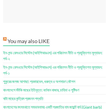
You may also LIKE
ইন-পন্ড রেসওয়ে সিস্টেম (আইপিআরএস) এর পরিচালন নীতি ও প্রযুক্তিগত মূল্যায়ন:
পর্ব-২
ইন-পন্ড রেসওয়ে সিস্টেম (আইপিআরএস) এর পরিচালন নীতি ও প্রযুক্তিগত মূল্যায়ন:
পর্ব-১
পুকুরের জলজ আগাছা: প্রকারভেদ, গুরুত্ব ও অপসারণ কৌশল
বাংলাদেশে শুঁটকি মাছের ইতিবৃত্ত: বর্তমান বাজার, চাহিদা ও পুষ্টিগুণ
বাটা মাছের কৃত্রিম প্রজনন পদ্ধতি
বাংলাদেশের মৎস্যখাতে সম্ভাবনাময় একটি প্রজাতির নাম জায়ান্ট বার্ব (Giant barb)