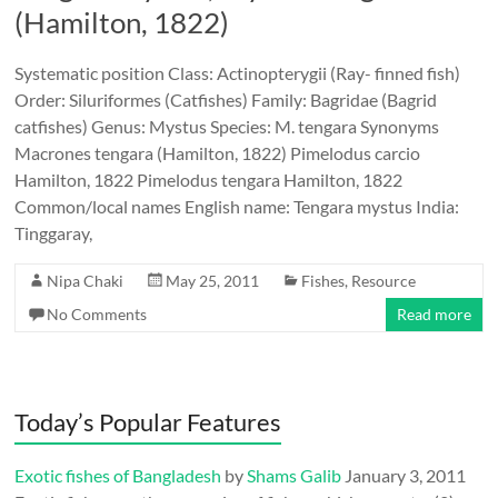
(Hamilton, 1822)
Systematic position Class: Actinopterygii (Ray- finned fish)
Order: Siluriformes (Catfishes) Family: Bagridae (Bagrid
catfishes) Genus: Mystus Species: M. tengara Synonyms
Macrones tengara (Hamilton, 1822) Pimelodus carcio
Hamilton, 1822 Pimelodus tengara Hamilton, 1822
Common/local names English name: Tengara mystus India:
Tinggaray,
Nipa Chaki
May 25, 2011
Fishes
,
Resource
No Comments
Read more
Today’s Popular Features
Exotic fishes of Bangladesh
by
Shams Galib
January 3, 2011