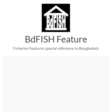
Skip
to
content
BdFISH Feature
Fisheries Features special reference to Bangladesh