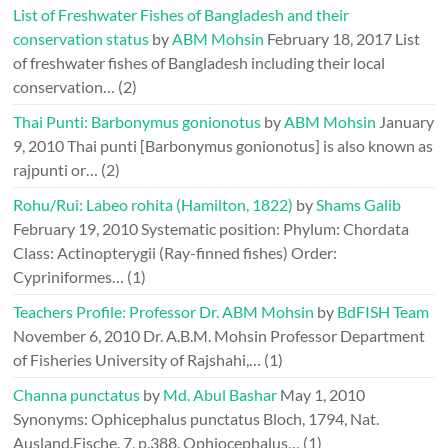
List of Freshwater Fishes of Bangladesh and their
conservation status
by
ABM Mohsin
February 18, 2017
List
of freshwater fishes of Bangladesh including their local
conservation…
(2)
Thai Punti: Barbonymus gonionotus
by
ABM Mohsin
January
9, 2010
Thai punti [Barbonymus gonionotus] is also known as
rajpunti or…
(2)
Rohu/Rui: Labeo rohita (Hamilton, 1822)
by
Shams Galib
February 19, 2010
Systematic position: Phylum: Chordata
Class: Actinopterygii (Ray-finned fishes) Order:
Cypriniformes…
(1)
Teachers Profile: Professor Dr. ABM Mohsin
by
BdFISH Team
November 6, 2010
Dr. A.B.M. Mohsin Professor Department
of Fisheries University of Rajshahi,…
(1)
Channa punctatus
by
Md. Abul Bashar
May 1, 2010
Synonyms: Ophicephalus punctatus Bloch, 1794, Nat.
Ausland.Fische. 7, p.388. Ophiocephalus…
(1)