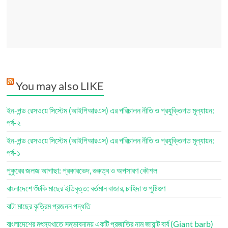
You may also LIKE
ইন-পন্ড রেসওয়ে সিস্টেম (আইপিআরএস) এর পরিচালন নীতি ও প্রযুক্তিগত মূল্যায়ন:
পর্ব-২
ইন-পন্ড রেসওয়ে সিস্টেম (আইপিআরএস) এর পরিচালন নীতি ও প্রযুক্তিগত মূল্যায়ন:
পর্ব-১
পুকুরের জলজ আগাছা: প্রকারভেদ, গুরুত্ব ও অপসারণ কৌশল
বাংলাদেশে শুঁটকি মাছের ইতিবৃত্ত: বর্তমান বাজার, চাহিদা ও পুষ্টিগুণ
বাটা মাছের কৃত্রিম প্রজনন পদ্ধতি
বাংলাদেশের মৎস্যখাতে সম্ভাবনাময় একটি প্রজাতির নাম জায়ান্ট বার্ব (Giant barb)