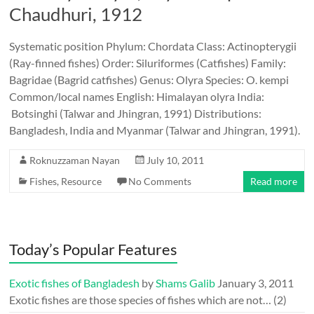
Chaudhuri, 1912
Systematic position Phylum: Chordata Class: Actinopterygii
(Ray-finned fishes) Order: Siluriformes (Catfishes) Family:
Bagridae (Bagrid catfishes) Genus: Olyra Species: O. kempi
Common/local names English: Himalayan olyra India:
Botsinghi (Talwar and Jhingran, 1991) Distributions:
Bangladesh, India and Myanmar (Talwar and Jhingran, 1991).
Roknuzzaman Nayan
July 10, 2011
Fishes
,
Resource
No Comments
Read more
Today’s Popular Features
Exotic fishes of Bangladesh
by
Shams Galib
January 3, 2011
Exotic fishes are those species of fishes which are not…
(2)