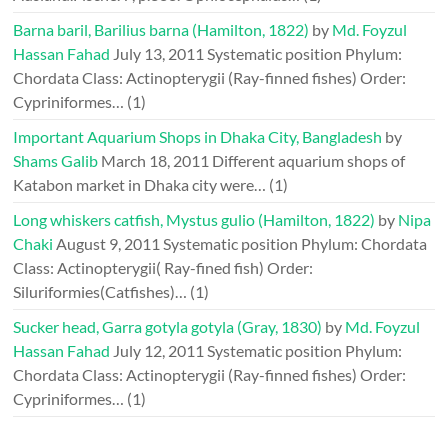
Barna baril, Barilius barna (Hamilton, 1822)
by
Md. Foyzul
Hassan Fahad
July 13, 2011
Systematic position Phylum:
Chordata Class: Actinopterygii (Ray-finned fishes) Order:
Cypriniformes…
(1)
Important Aquarium Shops in Dhaka City, Bangladesh
by
Shams Galib
March 18, 2011
Different aquarium shops of
Katabon market in Dhaka city were…
(1)
Long whiskers catfish, Mystus gulio (Hamilton, 1822)
by
Nipa
Chaki
August 9, 2011
Systematic position Phylum: Chordata
Class: Actinopterygii( Ray-fined fish) Order:
Siluriformies(Catfishes)…
(1)
Sucker head, Garra gotyla gotyla (Gray, 1830)
by
Md. Foyzul
Hassan Fahad
July 12, 2011
Systematic position Phylum:
Chordata Class: Actinopterygii (Ray-finned fishes) Order:
Cypriniformes…
(1)