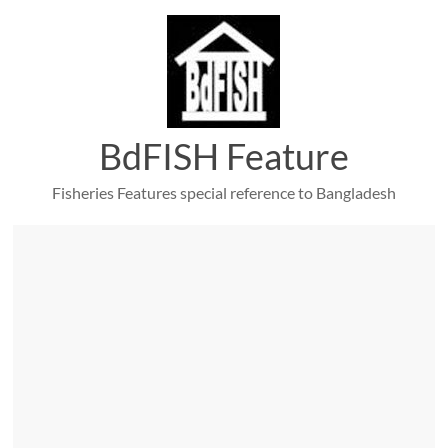
Skip
to
content
BdFISH Feature
Fisheries Features special reference to Bangladesh