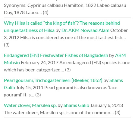
Synonyms: Cyprinus calbasu Hamilton, 1822 Labeo calbasu
Day, 1878 Labeo…
(4)
Why Hilsa is called “the king of fish”? The reasons behind
unique tastiness of Hilsa
by
Dr. AKM Nowsad Alam
October
3, 2012
Hilsa is considered as one of the most tastiest fish…
(3)
Endangered (EN) Freshwater Fishes of Bangladesh
by
ABM
Mohsin
February 24, 2017
An endangered (EN) species is one
which has been categorized…
(3)
Pearl gourami, Trichogaster leeri (Bleeker, 1852)
by
Shams
Galib
July 15, 2011
Pearl gourami is also known as ‘lace
gourami’. It is…
(3)
Water clover, Marsilea sp.
by
Shams Galib
January 6, 2013
The water clover, Marsilea sp., is one of the common…
(3)