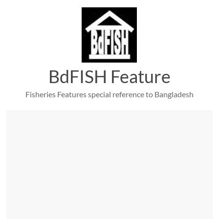
Skip
to
content
BdFISH Feature
Fisheries Features special reference to Bangladesh