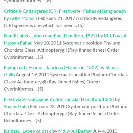
Synbranchiformes…
(6)
Critically Endangered (CR) Freshwater Fishes of Bangladesh
by
ABM Mohsin
February 21, 2017
A critically endangered
(CR) species is one which has been…
(5)
Nandi Labeo, Labeo nandina (Hamilton, 1822)
by
Md. Foyzul
Hassan Fahad
May 10, 2011
Systematic position Phylum:
Chordata Class: Actinopterygii (Ray-finned fishes) Order:
Cypriniformes…
(5)
Flying barb, Esomus danricus (Hamilton, 1822)
by
Shams
Galib
August 19, 2011
Systematic position Phylum: Chordata
Class: Actinopterygii (Ray-finned fishes) Order:
Cypriniformes…
(5)
Freshwater Gar: Xenentodon cancila (Hamilton, 1822)
by
Shams Galib
February 23, 2010
Systematic position: Phylum:
Chordata Class: Actinopterygii (Ray-finned fishes) Order:
Beloniformes…
(5)
Kalbasu: Labeo calbasu
by
Md. Abul Bashar
July 4, 2010