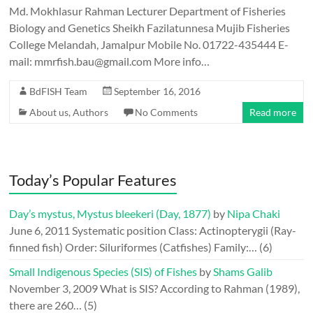
Md. Mokhlasur Rahman Lecturer Department of Fisheries
Biology and Genetics Sheikh Fazilatunnesa Mujib Fisheries
College Melandah, Jamalpur Mobile No. 01722-435444 E-
mail: mmrfish.bau@gmail.com More info…
BdFISH Team
September 16, 2016
About us
,
Authors
No Comments
Read more
Today’s Popular Features
Day’s mystus, Mystus bleekeri (Day, 1877)
by
Nipa Chaki
June 6, 2011
Systematic position Class: Actinopterygii (Ray-
finned fish) Order: Siluriformes (Catfishes) Family:…
(6)
Small Indigenous Species (SIS) of Fishes
by
Shams Galib
November 3, 2009
What is SIS? According to Rahman (1989),
there are 260…
(5)