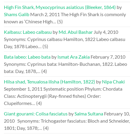
High Fin Shark, Myxocyprinus asiaticus (Bleeker, 1864)
by
Shams Galib
March 2, 2011
The High Fin Shark is commonly
known as ‘Chinese High…
(5)
Kalbasu: Labeo calbasu
by
Md. Abul Bashar
July 4, 2010
Synonyms: Cyprinus calbasu Hamilton, 1822 Labeo calbasu
Day, 1878 Labeo…
(5)
Bata labeo: Labeo bata
by
Ismat Ara Zakia
February 7, 2010
Synonyms: Cyprinus bata: Hamilton-Buchanan, 1822. Labeo
bata: Day, 1878,…
(4)
Hilsa shad, Tenualosa ilisha (Hamilton, 1822)
by
Nipa Chaki
September 1, 2011
Systematic position Phylum: Chordata
Class: Actinopterygii (Ray-finned fishes) Order:
Clupeiformes…
(4)
Giant gourami: Colisa fasciatus
by
Salma Sultana
February 10,
2010
Synonyms: Trichogaster fasciatus: Bloch and Schneider,
1801; Day, 1878;…
(4)