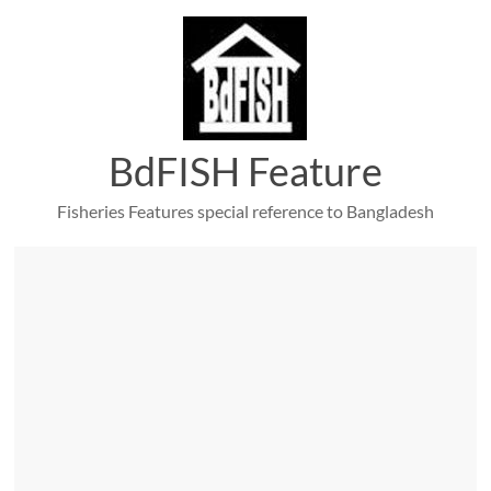
Skip
to
content
BdFISH Feature
Fisheries Features special reference to Bangladesh