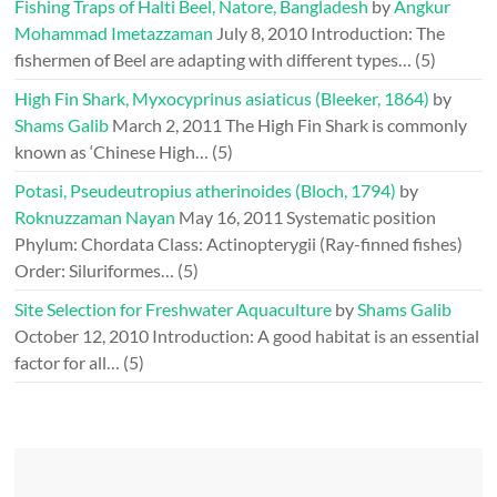
Fishing Traps of Halti Beel, Natore, Bangladesh
by
Angkur
Mohammad Imetazzaman
July 8, 2010
Introduction: The
fishermen of Beel are adapting with different types…
(5)
High Fin Shark, Myxocyprinus asiaticus (Bleeker, 1864)
by
Shams Galib
March 2, 2011
The High Fin Shark is commonly
known as ‘Chinese High…
(5)
Potasi, Pseudeutropius atherinoides (Bloch, 1794)
by
Roknuzzaman Nayan
May 16, 2011
Systematic position
Phylum: Chordata Class: Actinopterygii (Ray-finned fishes)
Order: Siluriformes…
(5)
Site Selection for Freshwater Aquaculture
by
Shams Galib
October 12, 2010
Introduction: A good habitat is an essential
factor for all…
(5)