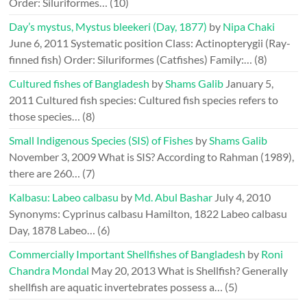
Order: Siluriformes…
(10)
Day’s mystus, Mystus bleekeri (Day, 1877)
by
Nipa Chaki
June 6, 2011
Systematic position Class: Actinopterygii (Ray-
finned fish) Order: Siluriformes (Catfishes) Family:…
(8)
Cultured fishes of Bangladesh
by
Shams Galib
January 5,
2011
Cultured fish species: Cultured fish species refers to
those species…
(8)
Small Indigenous Species (SIS) of Fishes
by
Shams Galib
November 3, 2009
What is SIS? According to Rahman (1989),
there are 260…
(7)
Kalbasu: Labeo calbasu
by
Md. Abul Bashar
July 4, 2010
Synonyms: Cyprinus calbasu Hamilton, 1822 Labeo calbasu
Day, 1878 Labeo…
(6)
Commercially Important Shellfishes of Bangladesh
by
Roni
Chandra Mondal
May 20, 2013
What is Shellfish? Generally
shellfish are aquatic invertebrates possess a…
(5)