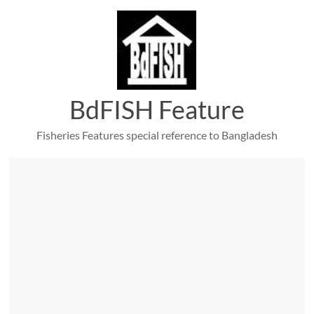
Skip
to
content
BdFISH Feature
Fisheries Features special reference to Bangladesh