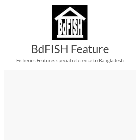
Skip
to
content
BdFISH Feature
Fisheries Features special reference to Bangladesh