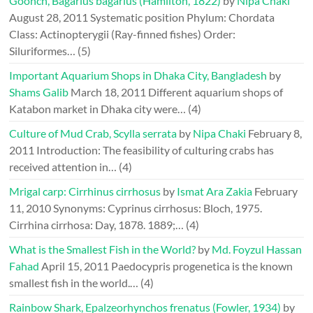
Goonch, Bagarius bagarius (Hamilton, 1822)
by
Nipa Chaki
August 28, 2011
Systematic position Phylum: Chordata
Class: Actinopterygii (Ray-finned fishes) Order:
Siluriformes…
(5)
Important Aquarium Shops in Dhaka City, Bangladesh
by
Shams Galib
March 18, 2011
Different aquarium shops of
Katabon market in Dhaka city were…
(4)
Culture of Mud Crab, Scylla serrata
by
Nipa Chaki
February 8,
2011
Introduction: The feasibility of culturing crabs has
received attention in…
(4)
Mrigal carp: Cirrhinus cirrhosus
by
Ismat Ara Zakia
February
11, 2010
Synonyms: Cyprinus cirrhosus: Bloch, 1975.
Cirrhina cirrhosa: Day, 1878. 1889;…
(4)
What is the Smallest Fish in the World?
by
Md. Foyzul Hassan
Fahad
April 15, 2011
Paedocypris progenetica is the known
smallest fish in the world.…
(4)
Rainbow Shark, Epalzeorhynchos frenatus (Fowler, 1934)
by